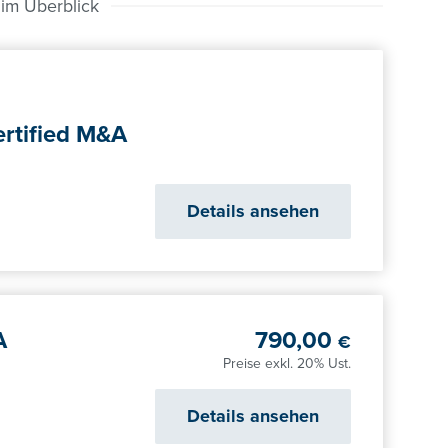
 im Überblick
ertified M&A
gsfolder Certified M&A Mana
lder_2026_Certified_MA_Mana
lder_2026_Certified_MA_Mana
Details ansehen
A
790,00
€
Preise exkl. 20% Ust.
Details ansehen