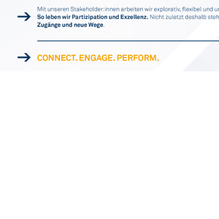
Newsletter
er anmelden und 50€-Gutschein für eine Buchung Ihrer W