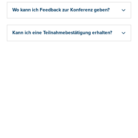
Wo kann ich Feedback zur Konferenz geben?
Kann ich eine Teilnahmebestätigung erhalten?
FAQs Corporate Trainings
Ab wie vielen Personen kann ein Corporate
Training durchgeführt werden?
An wen richten sich die Corporate Trainings des
Controller Instituts?