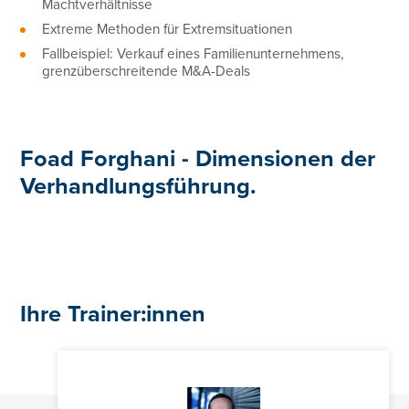
Machtverhältnisse
Extreme Methoden für Extremsituationen
Fallbeispiel: Verkauf eines Familienunternehmens,
grenzüberschreitende M&A-Deals
Foad Forghani -
Dimensionen der
Verhandlungsführung
.
+43 01/3686878-3193
angelika.irsigler-giglmayr@controller-institut.at
Ihre Trainer:innen