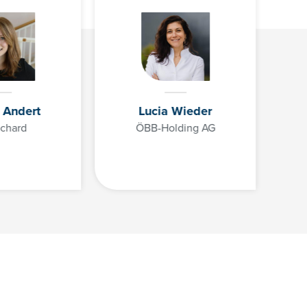
n Andert
Lucia Wieder
ichard
ÖBB-Holding AG
+43 01/3686878-3193
angelika.irsigler-giglmayr@controller-institut.at