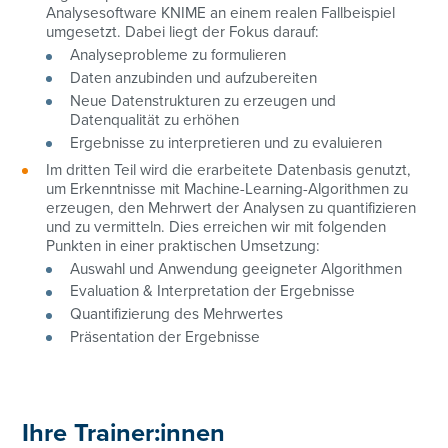
Analysesoftware KNIME an einem realen Fallbeispiel
umgesetzt. Dabei liegt der Fokus darauf:
Analyseprobleme zu formulieren
Daten anzubinden und aufzubereiten
Neue Datenstrukturen zu erzeugen und
Datenqualität zu erhöhen
Ergebnisse zu interpretieren und zu evaluieren
Im dritten Teil wird die erarbeitete Datenbasis genutzt,
um Erkenntnisse mit Machine-Learning-Algorithmen zu
erzeugen, den Mehrwert der Analysen zu quantifizieren
01/3686878-3128
01/3686878-3128
und zu vermitteln. Dies erreichen wir mit folgenden
Punkten in einer praktischen Umsetzung:
cathrin.lesslhumer@controller-institut.at
cathrin.lesslhumer@controller-institut.at
Auswahl und Anwendung geeigneter Algorithmen
Evaluation & Interpretation der Ergebnisse
Quantifizierung des Mehrwertes
Präsentation der Ergebnisse
Ihre Trainer:innen