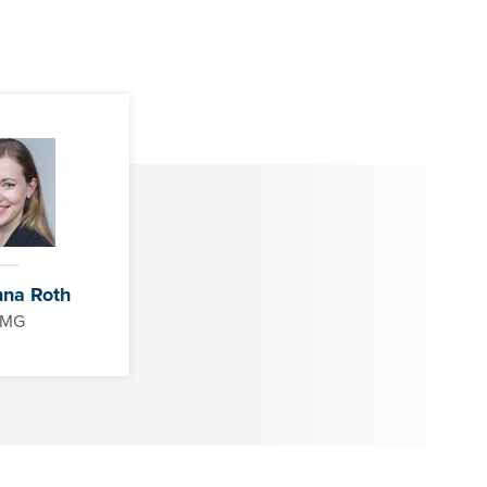
01/3686878-3128
cathrin.lesslhumer@controller-institut.at
nna Roth
PMG