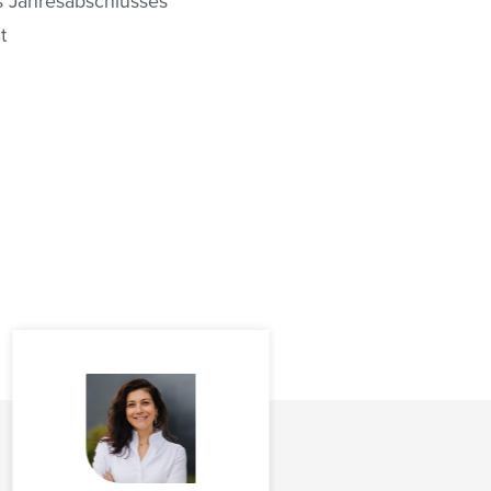
es Jahresabschlusses
t