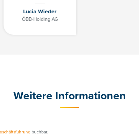
Lucia Wieder
ÖBB-Holding AG
+43 01/3686878-3193
angelika.irsigler-giglmayr@controller-institut.at
Weitere Informationen
eschäftsführung
buchbar.