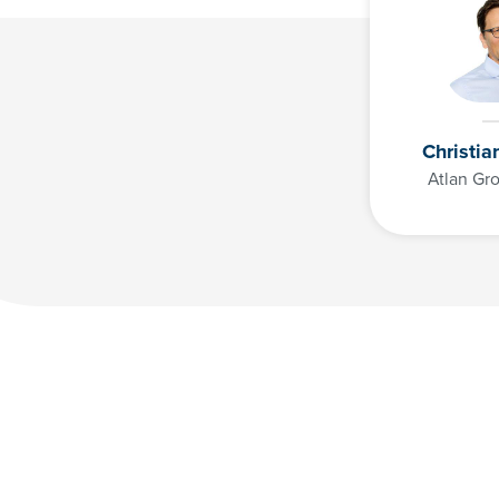
Christia
Atlan G