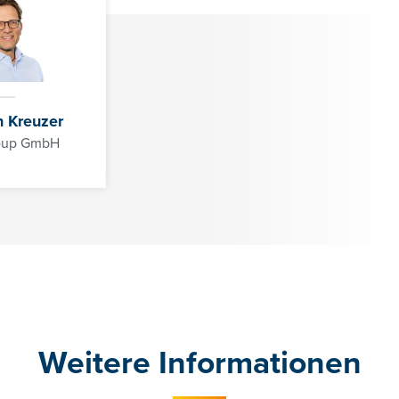
01/3686878-3128
cathrin.lesslhumer@controller-institut.at
n Kreuzer
roup GmbH
Weitere Informationen