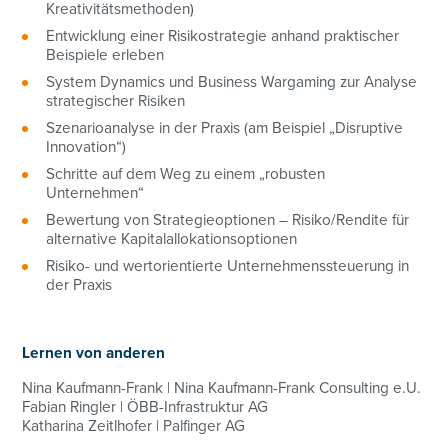
Kreativitätsmethoden)
Entwicklung einer Risikostrategie anhand praktischer
Beispiele erleben
System Dynamics und Business Wargaming zur Analyse
strategischer Risiken
Szenarioanalyse in der Praxis (am Beispiel „Disruptive
Innovation“)
Schritte auf dem Weg zu einem „robusten
Unternehmen“
Bewertung von Strategieoptionen – Risiko/Rendite für
alternative Kapitalallokationsoptionen
Risiko- und wertorientierte Unternehmenssteuerung in
der Praxis
+43 01/3686878-3193
Lernen von anderen
angelika.irsigler-giglmayr@controller-institut.at
Nina Kaufmann-Frank | Nina Kaufmann-Frank Consulting e.U.
Fabian Ringler | ÖBB-Infrastruktur AG
Katharina Zeitlhofer | Palfinger AG