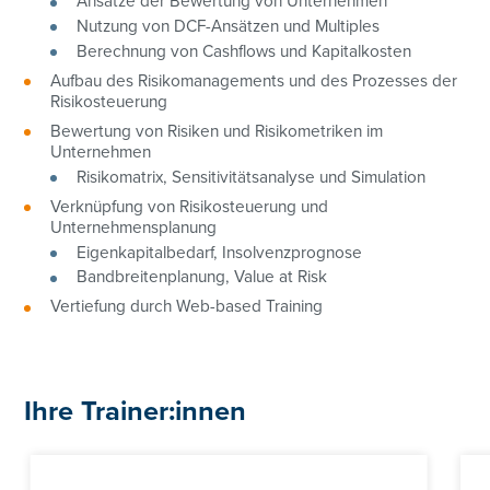
Ansätze der Bewertung von Unternehmen
Nutzung von DCF-Ansätzen und Multiples
Berechnung von Cashflows und Kapitalkosten
Aufbau des Risikomanagements und des Prozesses der
Risikosteuerung
Bewertung von Risiken und Risikometriken im
Unternehmen
Risikomatrix, Sensitivitätsanalyse und Simulation
Verknüpfung von Risikosteuerung und
Unternehmensplanung
Eigenkapitalbedarf, Insolvenzprognose
Bandbreitenplanung, Value at Risk
Vertiefung durch Web-based Training
Ihre Trainer:innen
01/3686878-3128
01/3686878-3128