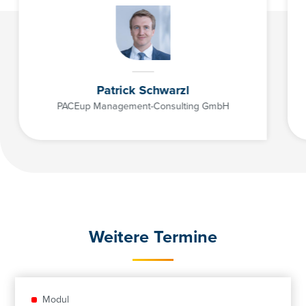
cathrin.lesslhumer@controller-institut.at
cathrin.lesslhumer@controller-institut.at
Patrick Schwarzl
PACEup Management-Consulting GmbH
Weitere Termine
Modul