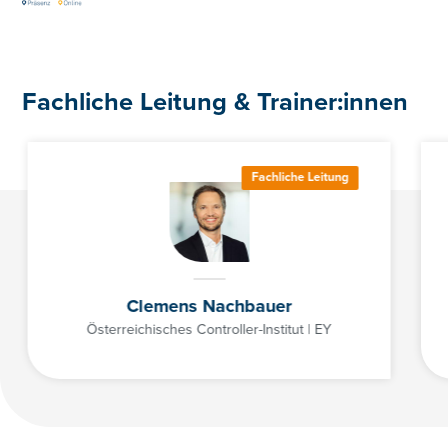
Fachliche Leitung & Trainer:innen
Fachliche Leitung
Clemens Nachbauer
Österreichisches Controller-Institut | EY
Lehrgangsfolder Business
Lehrgangsfolder Business
Folder_2026_Business_Partner_Exc
Partner Excellence 2026
Partner Excellence 2026