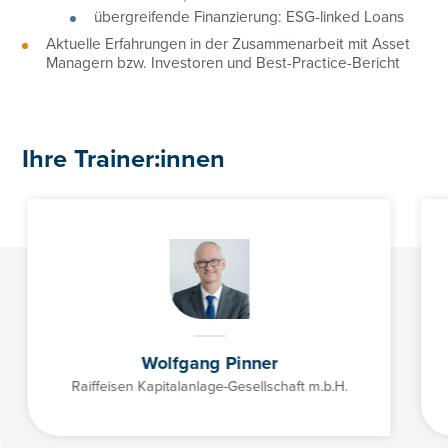
übergreifende Finanzierung: ESG-linked Loans
Aktuelle Erfahrungen in der Zusammenarbeit mit Asset
Managern bzw. Investoren und Best-Practice-Bericht
Ihre Trainer:innen
01/368 68 78-3122
katharina.ulm@controller-institut.at
Wolfgang Pinner
Raiffeisen Kapitalanlage-Gesellschaft m.b.H.