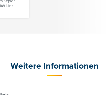
s Kepler
cathrin.lesslhumer@controller-institut.at
ität Linz
Weitere Informationen
thalten.