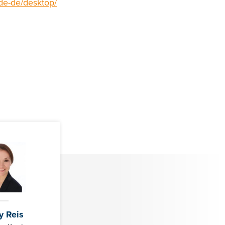
/de-de/desktop/
y Reis
01/3686878-3128