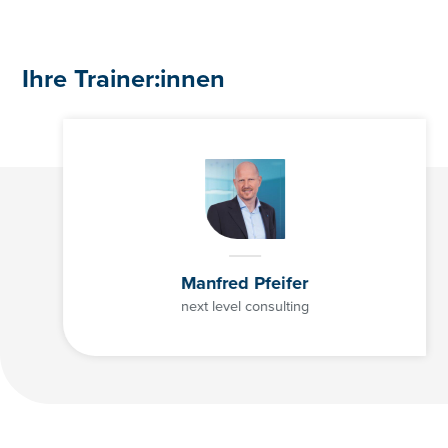
Ihre Trainer:innen
Manfred Pfeifer
next level consulting
01/3686878-3128
cathrin.lesslhumer@controller-institut.at