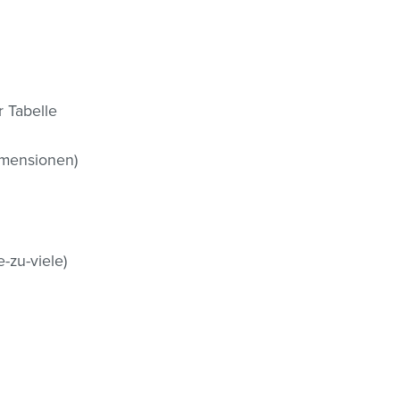
r Tabelle
imensionen)
e-zu-viele)