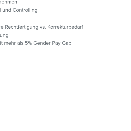
rnehmen
 und Controlling
e Rechtfertigung vs. Korrekturbedarf
tung
mit mehr als 5% Gender Pay Gap
01/368 68 78-3122
katharina.ulm@controller-institut.at