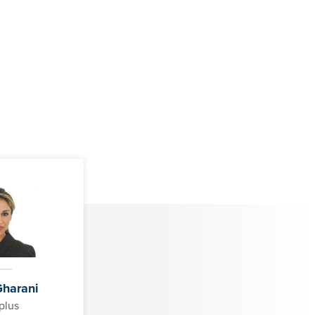
01/3686878-3128
cathrin.lesslhumer@controller-institut.at
Gharani
plus