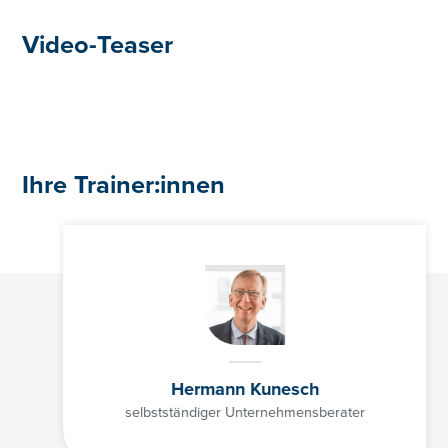
01/3686878-3128
Video-Teaser
cathrin.lesslhumer@controller-institut.at
Ihre Trainer:innen
Hermann Kunesch
selbstständiger Unternehmensberater