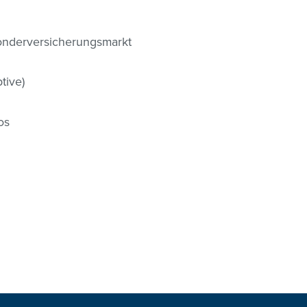
Sonderversicherungsmarkt
tive)
os