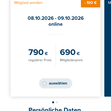
Mitglied werden
M
- 100 €
08.10.2026 - 09.10.2026
online
790
690
€
€
regulärer Preis
Mitgliederpreis
auswählen
Persönliche Daten.