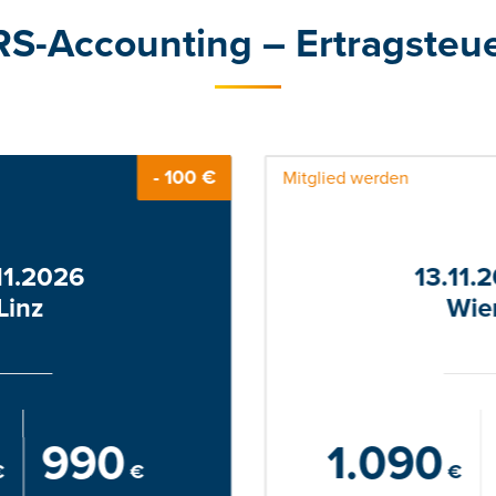
RS-Accounting – Ertragsteu
- 100 €
Mitglied werden
11.2026
13.11.
Linz
Wie
990
1.090
€
€
€