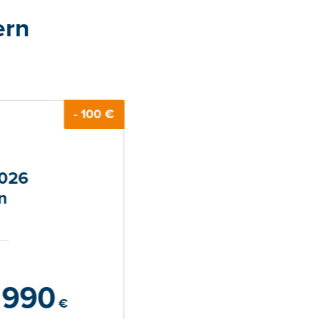
ern
- 100 €
2026
n
990
€