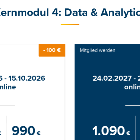
ernmodul 4: Data & Analyti
- 100 €
Mitglied werden
6 - 15.10.2026
24.02.2027 -
nline
onli
990
1.090
€
€
€