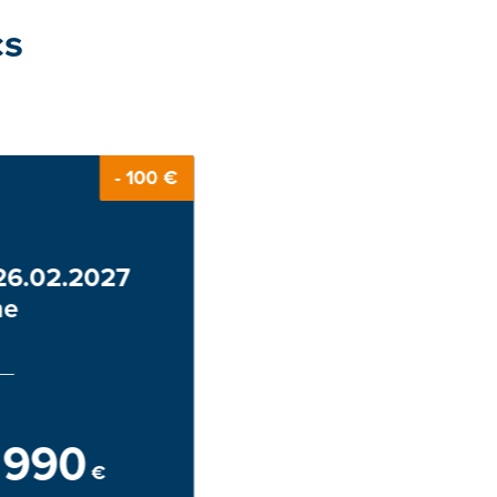
cs
- 100 €
 26.02.2027
ne
990
€