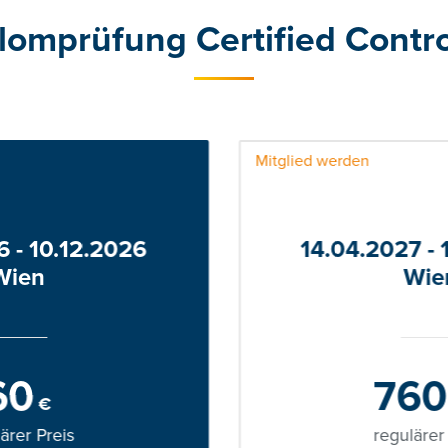
lomprüfung Certified Contro
Mitglied werden
6 - 10.12.2026
14.04.2027 - 
Wien
Wie
60
760
€
ärer Preis
regulärer