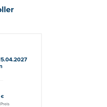
ller
15.04.2027
n
€
 Preis