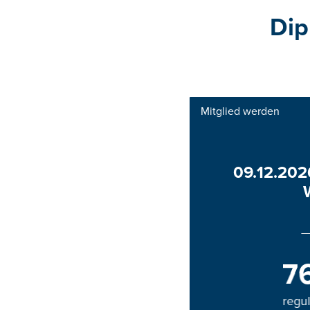
Dip
Mitglied werden
09.12.202
7
regul