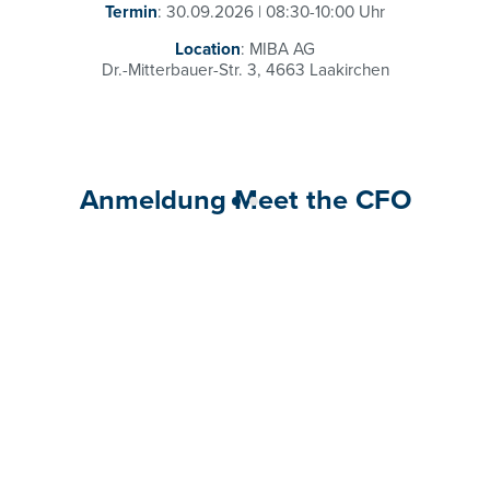
Termin
: 30.09.2026 | 08:30-10:00 Uhr
Location
: MIBA AG
Dr.-Mitterbauer-Str. 3, 4663 Laakirchen
Anmeldung Meet the CFO
Nur für
Mitglieder
bzw. bei Erwerb eines
NextGen
Packages
.
Mitglied werden
M
Meet the CFO: 30.09.2026 | Michael
Hummelbrunner, MIBA AG