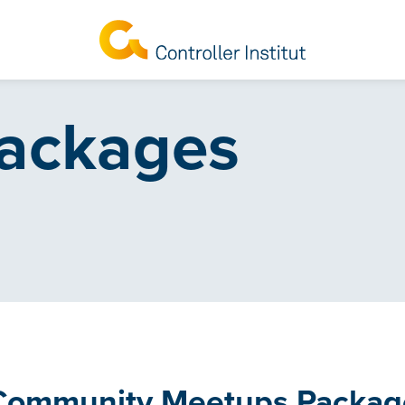
ackages
Community Meetups Packag