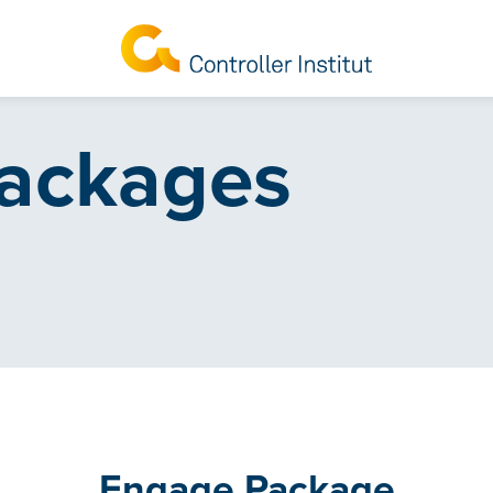
ackages
Engage Package